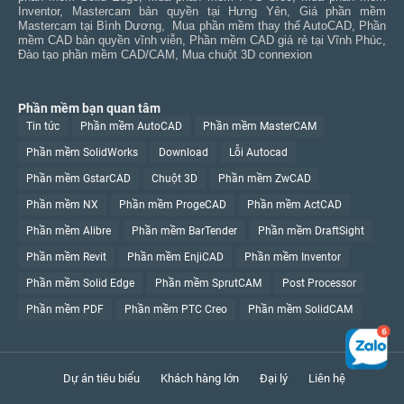
Inventor
,
Mastercam bản quyền tại Hưng Yên
,
Giá phần mềm
Mastercam tại Bình Dương
,
Mua phần mềm thay thế AutoCAD
,
Phần
mềm CAD bản quyền vĩnh viễn
,
Phần mềm CAD giá rẻ tại Vĩnh Phúc
,
Đào tạo phần mềm CAD/CAM
,
Mua chuột 3D connexion
Phần mềm bạn quan tâm
Tin tức
Phần mềm AutoCAD
Phần mềm MasterCAM
Phần mềm SolidWorks
Download
Lỗi Autocad
Phần mềm GstarCAD
Chuột 3D
Phần mềm ZwCAD
Phần mềm NX
Phần mềm ProgeCAD
Phần mềm ActCAD
Phần mềm Alibre
Phần mềm BarTender
Phần mềm DraftSight
Phần mềm Revit
Phần mềm EnjiCAD
Phần mềm Inventor
Phần mềm Solid Edge
Phần mềm SprutCAM
Post Processor
Phần mềm PDF
Phần mềm PTC Creo
Phần mềm SolidCAM
Dự án tiêu biểu
Khách hàng lớn
Đại lý
Liên hệ