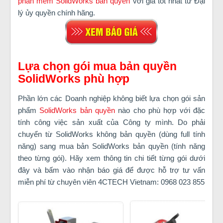
phần mềm SolidWorks bản quyền
với giá tốt nhất từ Đại
lý ủy quyền chính hãng.
Lựa chọn gói mua bản quyền
SolidWorks phù hợp
Phần lớn các Doanh nghiệp không biết lựa chọn gói sản
phẩm
SolidWorks bản quyền
nào cho phù hợp với đặc
tính công việc sản xuất của Công ty mình. Do phải
chuyển từ SolidWorks không bản quyền (dùng full tính
năng) sang mua bản SolidWorks
bản quyền (tính năng
theo từng gói). Hãy xem thông tin chi tiết từng gói dưới
đây và bấm vào nhận báo giá để được hỗ trợ tư vấn
miễn phí từ chuyên viên 4CTECH Vietnam: 0968 023 855