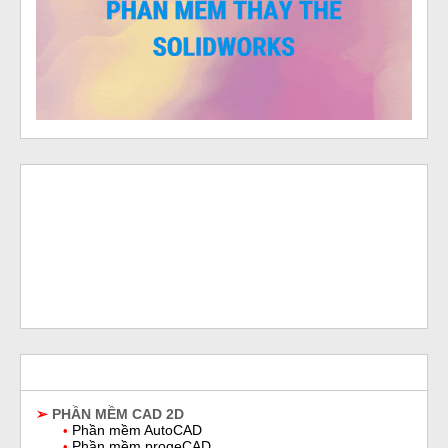
➢
PHẦN MỀM CAD 2D
Phần mềm AutoCAD
•
Phần mềm progeCAD
•