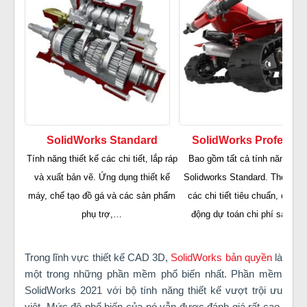
SolidWorks Standard
SolidWorks Professio
Tính năng thiết kế các chi tiết, lắp ráp
Bao gồm tất cả tính năng của
và xuất bản vẽ. Ứng dụng thiết kế
Solidworks Standard. Thêm th
máy, chế tạo đồ gá và các sản phẩm
các chi tiết tiêu chuẩn, công 
phụ trợ,…
động dự toán chi phí sản xuất
Trong lĩnh vực thiết kế CAD 3D,
SolidWorks bản quyền
là
một trong những phần mềm phổ biến nhất. Phần mềm
SolidWorks 2021 với bộ tính năng thiết kế vượt trội ưu
việt. Mức độ phổ biến của nó vẫn được đánh giá rất cao,