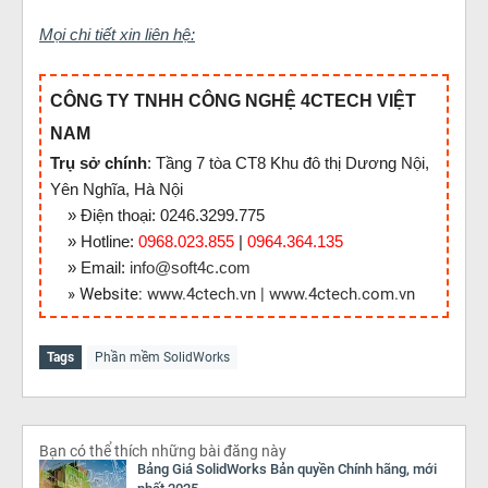
Mọi chi tiết xin liên hệ:
CÔNG TY TNHH CÔNG NGHỆ 4CTECH VIỆT
NAM
Trụ sở chính
: Tầng 7 tòa CT8 Khu đô thị Dương Nội,
Yên Nghĩa, Hà Nội
» Điện thoại: 0246.3299.775
» Hotline:
0968.023.855
|
0964.364.135
» Email:
info@soft4c.com
» Website:
www.4ctech.vn
|
www.4ctech.com.vn
Tags
Phần mềm SolidWorks
Bạn có thể thích những bài đăng này
Bảng Giá SolidWorks Bản quyền Chính hãng, mới