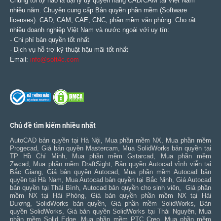
Chúng tôi tự hào là đại lý ủy quyền hãng CAD/CAM tại Việt Nam
nhiều năm. Chuyên cung cấp Bản quyền phần mềm (Software
licenses): CAD, CAM, CAE, CNC, phần mềm văn phòng. Cho rất
nhiều doanh nghiệp Việt Nam và nước ngoài với uy tín:
- Chi phí bản quyền tốt nhất
- Dịch vụ hỗ trợ kỹ thuật hậu mãi tốt nhất
Email:
info@soft4c.com
Chủ đề tìm kiếm nhiều nhất
AutoCAD bản quyền tại Hà Nội
,
Mua phần mềm NX
,
Mua phần mềm
Progecad
,
Giá bản quyền Mastercam
,
Mua SolidWorks bản quyền tại
TP Hồ Chí Minh
,
Mua phần mềm Gstarcad
,
Mua phần mềm
Zwcad
,
Mua phần mềm DraftSight
,
Bản quyền Autocad vĩnh viễn tại
Bắc Giang
,
Giá bản quyền Autocad
,
Mua phần mềm Autocad bản
quyền tại Hà Nam
,
Mua Autocad bản quyền tại Bắc Ninh
,
Giá Autocad
bản quyền tại Thái Bình
,
Autocad bản quyền cho sinh viên
,
Giá phần
mềm NX tại Hải Phòng
,
Giá bản quyền phần mềm NX tại Hải
Dương
,
SolidWorks bản quyền
,
Giá phần mềm SolidWorks
,
Bản
quyền SolidWorks
,
Giá bản quyền SolidWorks tại Thái Nguyên
,
Mua
phần mềm Solid Edge
,
Mua phần mềm PTC Creo
,
Mua phần mềm