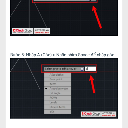
Bước 5: Nhập A (Góc) > Nhấn phím Space để nhập góc.