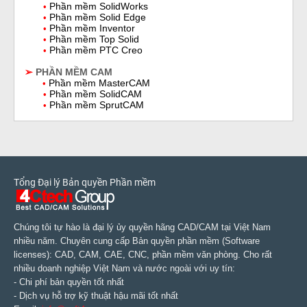
Phần mềm SolidWorks
•
Phần mềm Solid Edge
•
Phần mềm Inventor
•
Phần mềm Top Solid
•
Phần mềm PTC Creo
•
➢
PHẦN MỀM CAM
Phần mềm MasterCAM
•
Phần mềm SolidCAM
•
Phần mềm SprutCAM
•
Tổng Đại lý Bản quyền Phần mềm
Chúng tôi tự hào là đại lý ủy quyền hãng CAD/CAM tại Việt Nam
nhiều năm. Chuyên cung cấp Bản quyền phần mềm (Software
licenses): CAD, CAM, CAE, CNC, phần mềm văn phòng. Cho rất
nhiều doanh nghiệp Việt Nam và nước ngoài với uy tín:
- Chi phí bản quyền tốt nhất
- Dịch vụ hỗ trợ kỹ thuật hậu mãi tốt nhất