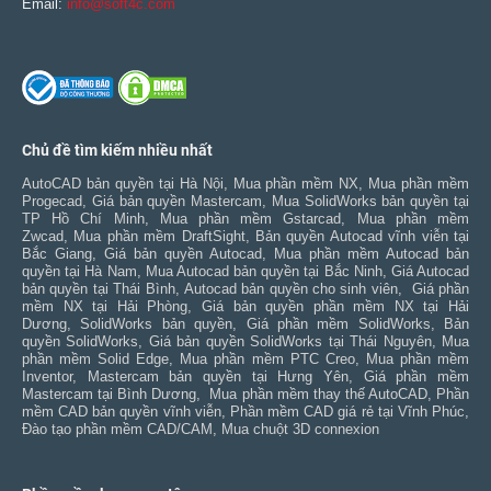
Email:
info@soft4c.com
Chủ đề tìm kiếm nhiều nhất
AutoCAD bản quyền tại Hà Nội
,
Mua phần mềm NX
,
Mua phần mềm
Progecad
,
Giá bản quyền Mastercam
,
Mua SolidWorks bản quyền tại
TP Hồ Chí Minh
,
Mua phần mềm Gstarcad
,
Mua phần mềm
Zwcad
,
Mua phần mềm DraftSight
,
Bản quyền Autocad vĩnh viễn tại
Bắc Giang
,
Giá bản quyền Autocad
,
Mua phần mềm Autocad bản
quyền tại Hà Nam
,
Mua Autocad bản quyền tại Bắc Ninh
,
Giá Autocad
bản quyền tại Thái Bình
,
Autocad bản quyền cho sinh viên
,
Giá phần
mềm NX tại Hải Phòng
,
Giá bản quyền phần mềm NX tại Hải
Dương
,
SolidWorks bản quyền
,
Giá phần mềm SolidWorks
,
Bản
quyền SolidWorks
,
Giá bản quyền SolidWorks tại Thái Nguyên
,
Mua
phần mềm Solid Edge
,
Mua phần mềm PTC Creo
,
Mua phần mềm
Inventor
,
Mastercam bản quyền tại Hưng Yên
,
Giá phần mềm
Mastercam tại Bình Dương
,
Mua phần mềm thay thế AutoCAD
,
Phần
mềm CAD bản quyền vĩnh viễn
,
Phần mềm CAD giá rẻ tại Vĩnh Phúc
,
Đào tạo phần mềm CAD/CAM
,
Mua chuột 3D connexion