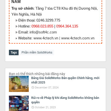
NAM
Trụ sở chính
: Tầng 7 tòa CT8 Khu đô thị Dương Nội,
Yên Nghĩa, Hà Nội
» Điện thoại: 0246.3299.775
» Hotline:
0968.023.855
|
0964.364.135
» Email:
info@soft4c.com
» Website:
www.4ctech.vn
|
www.4ctech.com.vn
Tags
Phần mềm SolidWorks
Bạn có thể thích những bài đăng này
Bảng Giá SolidWorks Bản quyền Chính hãng, mới
nhất 2025
December 07, 2024
Rủi ro về Pháp lý khi dùng SolidWorks không bản
quyền
October 21, 2023