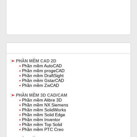
➢
PHẦN MỀM CAD 2D
Phần mềm AutoCAD
•
Phần mềm progeCAD
•
Phần mềm DraftSight
•
Phần mềm GstarCAD
•
Phần mềm ZwCAD
•
➢
PHẦN MỀM 3D CAD/CAM
Phần mềm A
libre 3D
•
Phần mềm NX Siemens
•
Phần mềm SolidWorks
•
Phần mềm Solid Edge
•
Phần mềm Inventor
•
Phần mềm Top Solid
•
Phần mềm PTC Creo
•