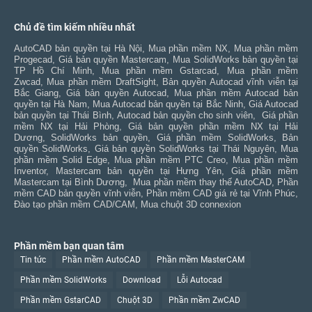
Chủ đề tìm kiếm nhiều nhất
AutoCAD bản quyền tại Hà Nội
,
Mua phần mềm NX
,
Mua phần mềm
Progecad
,
Giá bản quyền Mastercam
,
Mua SolidWorks bản quyền tại
TP Hồ Chí Minh
,
Mua phần mềm Gstarcad
,
Mua phần mềm
Zwcad
,
Mua phần mềm DraftSight
,
Bản quyền Autocad vĩnh viễn tại
Bắc Giang
,
Giá bản quyền Autocad
,
Mua phần mềm Autocad bản
quyền tại Hà Nam
,
Mua Autocad bản quyền tại Bắc Ninh
,
Giá Autocad
bản quyền tại Thái Bình
,
Autocad bản quyền cho sinh viên
,
Giá phần
mềm NX tại Hải Phòng
,
Giá bản quyền phần mềm NX tại Hải
Dương
,
SolidWorks bản quyền
,
Giá phần mềm SolidWorks
,
Bản
quyền SolidWorks
,
Giá bản quyền SolidWorks tại Thái Nguyên
,
Mua
phần mềm Solid Edge
,
Mua phần mềm PTC Creo
,
Mua phần mềm
Inventor
,
Mastercam bản quyền tại Hưng Yên
,
Giá phần mềm
Mastercam tại Bình Dương
,
Mua phần mềm thay thế AutoCAD
,
Phần
mềm CAD bản quyền vĩnh viễn
,
Phần mềm CAD giá rẻ tại Vĩnh Phúc
,
Đào tạo phần mềm CAD/CAM
,
Mua chuột 3D connexion
Phần mềm bạn quan tâm
Tin tức
Phần mềm AutoCAD
Phần mềm MasterCAM
Phần mềm SolidWorks
Download
Lỗi Autocad
Phần mềm GstarCAD
Chuột 3D
Phần mềm ZwCAD