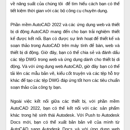
về năng suất của chúng tôi để tìm hiểu cách bạn có thể
tiết kiệm thời gian với các bộ công cụ chuyên dụng.
Phần mềm AutoCAD 2022 và các ứng dụng web và thiết
bị di động AutoCAD mang đến cho bạn trải nghiệm thiết
kế được kết nối. Bạn có được sự linh hoạt để thiết kế và
soạn thảo trong AutoCAD trên máy tính để bàn, web và
thiết bị di động. Giờ đây, bạn có thể chia sẻ và đánh dấu
các tệp DWG trong web và ứng dụng dành cho thiết bị di
động. Và với ứng dụng web AutoCAD, giờ đây bạn có thể
tải lên các mẫu bản vẽ, kiểu cốt truyện và các tệp hỗ trợ
khác để tạo các tệp DWG đáp ứng tốt hơn các tiêu chuẩn
soạn thảo của công ty bạn.
Ngoài việc kết nối giữa các thiết bị, với phần mềm
AutoCAD 2022, bạn có thể kết nối với các sản phẩm
khác trong hệ sinh thái Autodesk. Với Push to Autodesk
Docs mới, bạn có thể xuất bản bản vẽ của mình từ
AutoCAD sang Autodesk Docs và với ứng dụng web